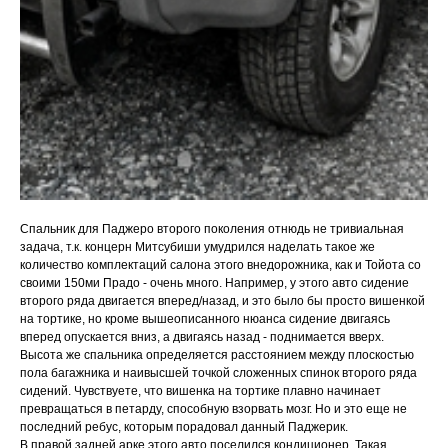
Спальник для Паджеро второго поколения отнюдь не тривиальная
задача, т.к. концерн Митсубиши умудрился наделать такое же
количество комплектаций салона этого внедорожника, как и Тойота со
своими 150ми Прадо - очень много. Например, у этого авто сидение
второго ряда двигается вперед/назад, и это было бы просто вишенкой
на тортике, но кроме вышеописанного нюанса сидение двигаясь
вперед опускается вниз, а двигаясь назад - поднимается вверх.
Высота же спальника определяется расстоянием между плоскостью
пола багажника и наивысшей точкой сложенных спинок второго ряда
сидений. Чувствуете, что вишенка на тортике плавно начинает
превращаться в петарду, способную взорвать мозг. Но и это еще не
последний ребус, которым порадовал данный Паджерик.
В правой задней арке этого авто поселился кондиционер. Такая