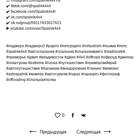
⚠️ instagram.com/spalnik4x4.ru/
✔️ tiktok.com/@spalnik4x4
✔️ facebook.com/Spalnik4x4/
✔️ vk.com/spalnik4x4
✔️ ok.ru/group/59117833027621
▶️ youtube.com/user/Spalnik4x4
#паджеро #паджеро2 #pajero #mmcpajero #mitsubishi #пыжик #mmc
#spalnik4x4 #автоспальник #спальник #спальниквавто #vladivostok
#приморье #джип #владивосток #джип #4x4 #offroad #офроуд #джипер
#покатушка #extreme #russia #путешествие #приморскийкрай
#автопутешествие #багажник #внедорожник #тюнинг #кемпинг
#avtospalnik #кемпер #автотуризм #rapax #rapaxpro #фотограф
#offroading #спальнаяполка
0
Предыдущая
Следующая