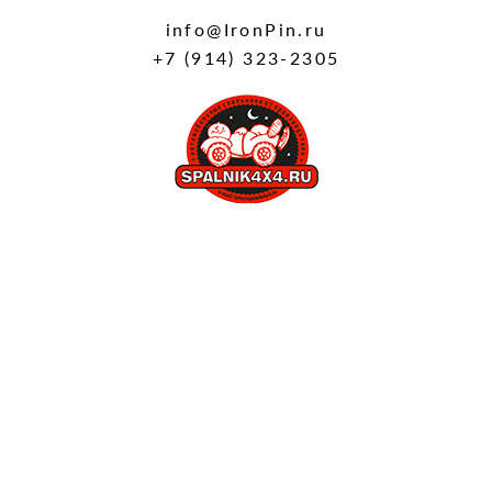
info@IronPin.ru
+7 (914) 323-2305
Авто Спальники
ре
ИП Шумал Евгений Тимофеевич
ИНН: 253911774393