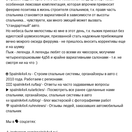
особенная люксовая комплектация, которая впрочем привносит
феерию позитива в жизнь строителя спальников, т.к. правя часть
спальника становится вариативной в зависимости от высоты
спальника... чувствуете, как много эмоций может вызвать
"стандартный" авто.
Но небеса были милостивы ко мне в этот день, т.к. пыжик приехал без
идиотской шумоизоляции, призванной стать надежным прибежищем
вечно мокрого оксида феррума - не пришлось вносить коррективы еще
и на шумку.
Пыж - легенда. А легенды любят со всеми их чмосорок, могучими
четырехгоршковыми 4д56 и крайне вариативными салонами - т.е. не
смотря ни на что :)
🌐 Spalnik4x4.ru - Строим спальные системы, органайзеры в авто с
2010 года. Работаем с регионами.
🙋🏿‍♂️ spalnik4x4.ru/faq/ - Ответы на часто задаваемые вопросы
▶️ spalnik4x4.ru/articles/ - Посмотреть все ранее сделанные нами
спальники, органайзеры, спальные системы в авто
📜 spalnik4x4.ru/blog/ - блог мастерской с фотографиями работ
💬 spalnik4x4.ru/reviews/ - Отзывы людей, заказавших автомобильный
спальник
Мы в 🗣️ соцсетях: