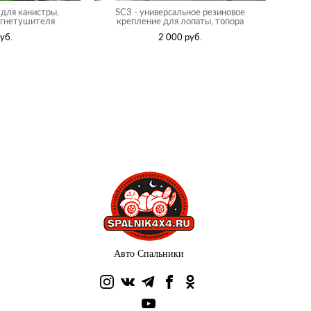
 для канистры,
SC3 - универсальное резиновое
огнетушителя
крепление для лопаты, топора
уб.
2 000 pуб.
Авто Спальники