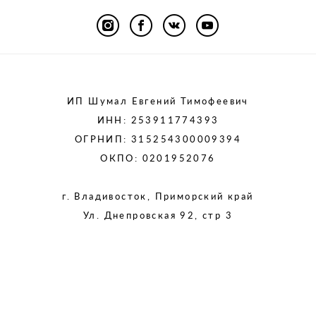
ИП Шумал Евгений Тимофеевич
ИНН: 253911774393
ОГРНИП: 315254300009394
ОКПО: 0201952076
г. Владивосток, Приморский край
Ул. Днепровская 92, стр 3
сайт от vigbo